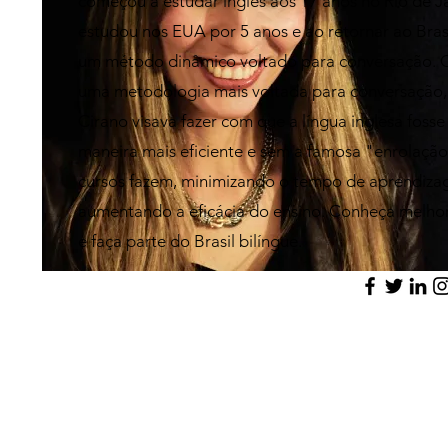
começou a estudar inglês aos 17 anos no Rio de Ja
estudou nos EUA por 5 anos e ao retornar ao Brasi
um método dinâmico voltado para conversação. C
uma metodologia mais voltada para conversação,
Cirano visava fazer com que a língua inglesa foss
maneira mais eficiente e sem a famosa "enrolaçã
cursos fazem, minimizando o tempo de aprendiza
aumentando a eficácia do ensino. Conheça melho
e faça parte do Brasil bilíngue.